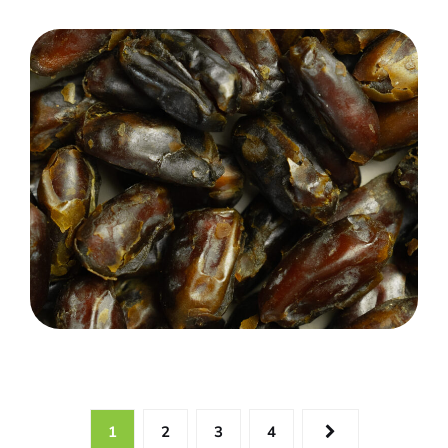
Dried dates
1
2
3
4