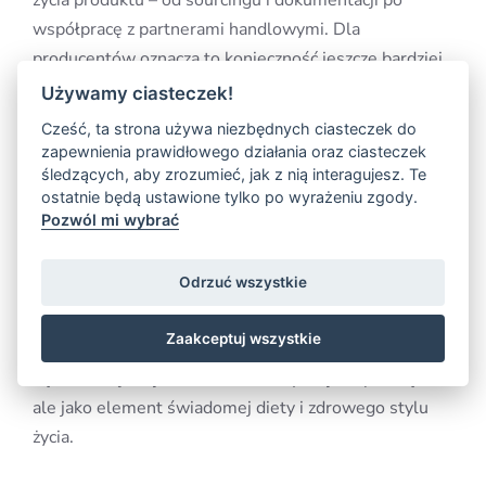
życia produktu – od sourcingu i dokumentacji po
współpracę z partnerami handlowymi. Dla
producentów oznacza to konieczność jeszcze bardziej
systemowego podejścia do zarządzania.
Używamy ciasteczek!
Cześć, ta strona używa niezbędnych ciasteczek do
Coraz większy wpływ na rynek mają również kwestie
zapewnienia prawidłowego działania oraz ciasteczek
związane ze zdrowiem i jakością żywności.
śledzących, aby zrozumieć, jak z nią interagujesz. Te
ostatnie będą ustawione tylko po wyrażeniu zgody.
Konsumenci częściej analizują stopień przetworzenia
Pozwól mi wybrać
produktów, ich wartość odżywczą oraz rolę, jaką
odgrywają w codziennym funkcjonowaniu organizmu.
Odrzuć wszystkie
W efekcie rośnie zainteresowanie kategoriami
postrzeganymi jako naturalne i funkcjonalne. Bakalie,
Zaakceptuj wszystkie
orzechy oraz produkty o wysokiej gęstości odżywczej
są coraz częściej traktowane nie tylko jako przekąski,
ale jako element świadomej diety i zdrowego stylu
życia.